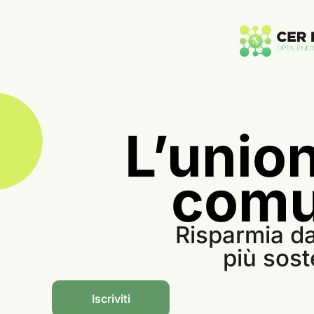
L’union
comu
Risparmia da
più sost
Iscriviti