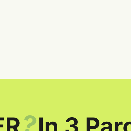
ER
In 3 Par