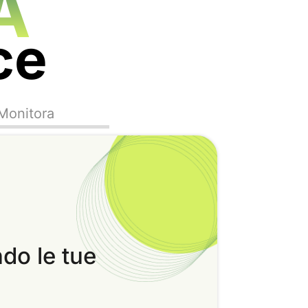
A
ce
Monitora
ndo le tue