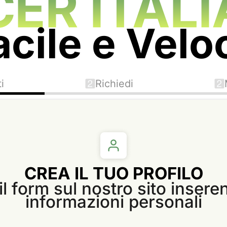
CER ITALI
acile e Velo
ti
Richiedi
CREA IL TUO PROFILO
l form sul nostro sito insere
informazioni personali