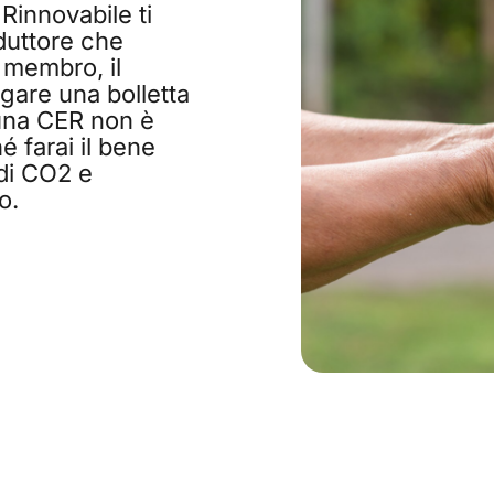
Rinnovabile ti
duttore che
membro, il
gare una bolletta
 una CER non è
 farai il bene
 di CO2 e
o.