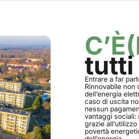
C’È(
tutti
Entrare a far par
Rinnovabile non 
dell’energia elet
caso di uscita no
nessun pagament
vantaggi sociali: 
grazie all’utilizzo
povertà energetic
dell’energia.